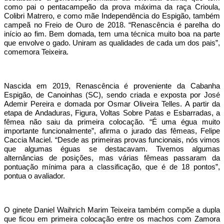
como pai o pentacampeão da prova máxima da raça Crioula,
Colibri Matrero, e como mãe Independência do Espigão, também
campeã no Freio de Ouro de 2018. “Renascência é parelha do
início ao fim. Bem domada, tem uma técnica muito boa na parte
que envolve o gado. Uniram as qualidades de cada um dos pais”,
comemora Teixeira.
Nascida em 2019, Renascência é proveniente da Cabanha
Espigão, de Canoinhas (SC), sendo criada e exposta por José
Ademir Pereira e domada por Osmar Oliveira Telles. A partir da
etapa de Andaduras, Figura, Voltas Sobre Patas e Esbarradas, a
fêmea não saiu da primeira colocação. “É uma égua muito
importante funcionalmente”, afirma o jurado das fêmeas, Felipe
Caccia Maciel. “Desde as primeiras provas funcionais, nós vimos
que algumas éguas se destacavam. Tivemos algumas
alternâncias de posições, mas várias fêmeas passaram da
pontuação mínima para a classificação, que é de 18 pontos”,
pontua o avaliador.
O ginete Daniel Waihrich Marim Teixeira também compõe a dupla
que ficou em primeira colocação entre os machos com Zamora