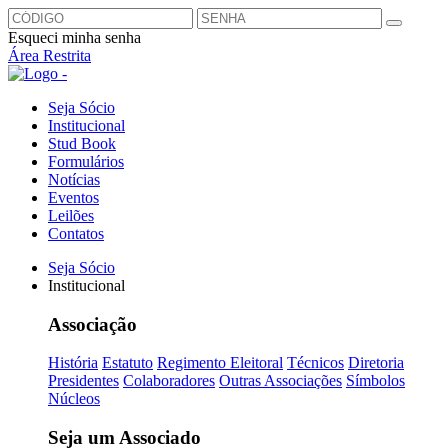
Esqueci minha senha
Área Restrita
Seja Sócio
Institucional
Stud Book
Formulários
Notícias
Eventos
Leilões
Contatos
Seja Sócio
Institucional
Associação
História
Estatuto
Regimento Eleitoral
Técnicos
Diretoria
Presidentes
Colaboradores
Outras Associações
Símbolos
Núcleos
Seja um Associado