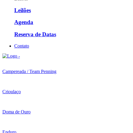
Leilões
Agenda
Reserva de Datas
Contato
Campereada / Team Penning
Crioulaço
Doma de Ouro
Enduro