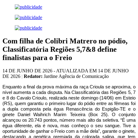
Com filha de Colibri Matrero no pódio,
Classificatória Regiões 5,7&8 define
finalistas para o Freio
14 DE JUNHO DE 2026 - ATUALIZADA EM 14 DE JUNHO
DE 2026
|
Redator:
Jardine Agência de Comunicação
Enquanto a final da prova máxima da raça Crioula se aproxima, o
nível aumenta a cada disputa. Na Classificatória das Regiões 5, 7
e 8 do Cavalo Crioulo, realizada neste domingo (14/06) em Esteio
(RS), quem garantiu o primeiro lugar do pódio entre as fêmeas foi
a dupla composta pela égua Renascência do Espigão-TE e o
ginete Daniel Waihrich Marim Teixeira (Box 25). O conjunto
alcançou os 20.743 pontos, número mais alto da seletiva. “É uma
égua diferente, ela é nova, mas conheço o seu sangue. Tive a
oportunidade de ganhar o Freio com a mãe dela”, garante o ginete,
destacando a genética premiada da colorada salina, que tem