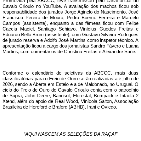
Promovida pela ABCCC, teve transmissão pelo canal oficial do
Cavalo Crioulo no YouTube. A avaliação dos machos ficou sob
responsabilidade dos jurados Jorge Aginelo do Nascimento, José
Francisco Pereira de Moura, Pedro Boemo Ferreira e Marcelo
Campos (assistente), enquanto a das fêmeas ficou com Felipe
Caccia Maciel, Santiago Schiavo, Vinícius Guedes Freitas e
Eduardo Bello Brum (assistente), com Gustavo Silveira Rodrigues
de jurado reserva e Adolfo José Martins como inspetor técnico. A
apresentação ficou a cargo dos jornalistas Sandro Fávero e Luana
Martins, com comentários de Christina Freitas e Alexandre Suñe.
Conforme o calendário de seletivas da ABCCC, mais duas
classificatórias para o Freio de Ouro serão realizadas até julho de
2026, sendo a Aberta em Esteio e a de Maldonado, no Uruguai. O
ciclo do Freio de Ouro do Cavalo Crioulo conta com o patrocínio
de Supra, John Deere, Banrisul, Florestal, Bompack e Intacta 2
Xtend, além do apoio de Real Wood, Vinícola Salton, Associação
Brasileira de Hereford e Braford (ABHB), Irani e Oviedo.
“AQUI NASCEM AS SELEÇÕES DA RAÇA!”