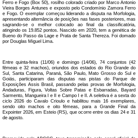
Ferro e Fogo (Box 50), rosilho colorado criado por Marco Antonio
Vieira Borges Antunes e exposto pelo Condomínio Zamora Ferro
e Fogo. O exemplar começou liderando a disputa na Morfologia,
apresentando alternância de posições nas fases posteriores, mas
sagrando-se o melhor colocado ao final da classificatória,
atingindo os 19.852 pontos. Nascido em 2020, tem a genética de
Bueno do Passo da Lage e Prata de Santa Thereza. Foi domado
por Douglas Miguel Lima.
Entre quinta-feira (11/06) e domingo (14/06), 74 conjuntos (42
fêmeas e 32 machos), oriundos dos estados do Rio Grande do
Sul, Santa Catarina, Paraná, São Paulo, Mato Grosso do Sul e
Goiás, participaram das disputas nas pistas do Parque de
Exposições Assis Brasil, passando pelas provas de Morfologia,
Andaduras, Figura, Voltas Sobre Patas e Esbarradas, Bayard
Sarmento, Mangueira I e II e Campo I e II. A seletiva é a sexta do
ciclo 2026 do Cavalo Crioulo e habilitou mais 16 exemplares,
sendo oito machos e oito fêmeas, para a Grande Final da
Expointer 2026, em Esteio (RS), que ocorre entre os dias 24 e 31
de agosto.