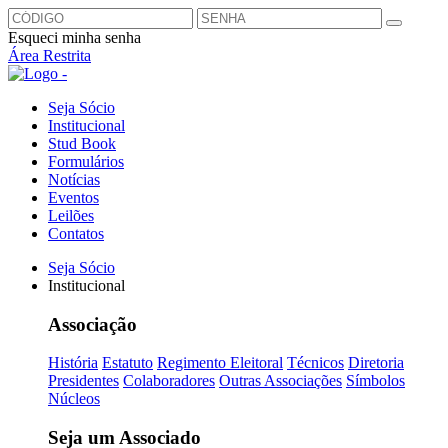
Esqueci minha senha
Área Restrita
Seja Sócio
Institucional
Stud Book
Formulários
Notícias
Eventos
Leilões
Contatos
Seja Sócio
Institucional
Associação
História
Estatuto
Regimento Eleitoral
Técnicos
Diretoria
Presidentes
Colaboradores
Outras Associações
Símbolos
Núcleos
Seja um Associado