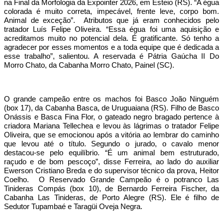
na Final da Morfologia da Expointer 2026, em Esteio (RS). “A égua
colorada é muito correta, impecável, frente leve, corpo bom.
Animal de exceção”. Atributos que já eram conhecidos pelo
tratador Luís Felipe Oliveira. “Essa égua foi uma aquisição e
acreditamos muito no potencial dela. É gratificante. Só tenho a
agradecer por esses momentos e a toda equipe que é dedicada a
esse trabalho”, salientou. A reservada é Pátria Gaúcha II Do
Morro Chato, da Cabanha Morro Chato, Painel (SC).
O grande campeão entre os machos foi Basco João Ninguém
(box 17), da Cabanha Basca, de Uruguaiana (RS). Filho de Basco
Onássis e Basca Fina Flor, o gateado negro bragado pertence à
criadora Mariana Tellechea e levou às lágrimas o tratador Felipe
Oliveira, que se emocionou após a vitória ao lembrar do caminho
que levou até o título. Segundo o jurado, o cavalo menor
destacou-se pelo equilíbrio. “É um animal bem estruturado,
raçudo e de bom pescoço”, disse Ferreira, ao lado do auxiliar
Ewerson Cristiano Breda e do supervisor técnico da prova, Heitor
Coelho. O Reservado Grande Campeão é o potranco Las
Tinideras Compás (box 10), de Bernardo Ferreira Fischer, da
Cabanha Las Tinideras, de Porto Alegre (RS). Ele é filho de
Sedutor Tupambaé e Taragüi Oveja Negra.