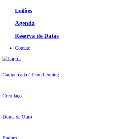
Leilões
Agenda
Reserva de Datas
Contato
Campereada / Team Penning
Crioulaço
Doma de Ouro
Enduro