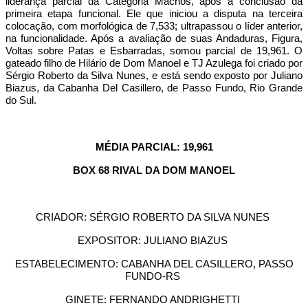
liderança parcial da Categoria Machos, após a conclusão da
primeira etapa funcional. Ele que iniciou a disputa na terceira
colocação, com morfológica de 7,533; ultrapassou o líder anterior,
na funcionalidade. Após a avaliação de suas Andaduras, Figura,
Voltas sobre Patas e Esbarradas, somou parcial de 19,961. O
gateado filho de Hilário de Dom Manoel e TJ Azulega foi criado por
Sérgio Roberto da Silva Nunes, e está sendo exposto por Juliano
Biazus, da Cabanha Del Casillero, de Passo Fundo, Rio Grande
do Sul.
MÉDIA PARCIAL: 19,961
BOX 68 RIVAL DA DOM MANOEL
CRIADOR: SÉRGIO ROBERTO DA SILVA NUNES
EXPOSITOR: JULIANO BIAZUS
ESTABELECIMENTO: CABANHA DEL CASILLERO, PASSO
FUNDO-RS
GINETE: FERNANDO ANDRIGHETTI