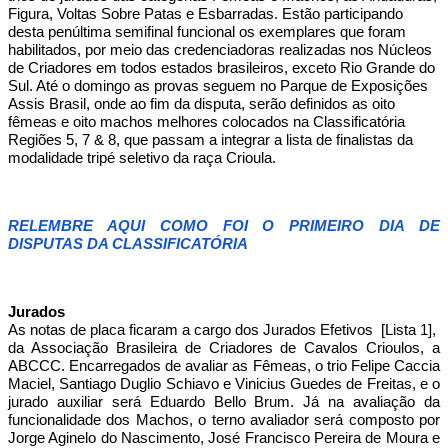
Figura, Voltas Sobre Patas e Esbarradas. Estão participando
desta penúltima semifinal funcional os exemplares que foram
habilitados, por meio das credenciadoras realizadas nos Núcleos
de Criadores em todos estados brasileiros, exceto Rio Grande do
Sul. Até o domingo as provas seguem no Parque de Exposições
Assis Brasil, onde ao fim da disputa, serão definidos as oito
fêmeas e oito machos melhores colocados na Classificatória
Regiões 5, 7 & 8, que passam a integrar a lista de finalistas da
modalidade tripé seletivo da raça Crioula.
RELEMBRE AQUI COMO FOI O PRIMEIRO DIA DE
DISPUTAS DA CLASSIFICATÓRIA
Jurados
As notas de placa ficaram a cargo dos Jurados Efetivos [Lista 1],
da Associação Brasileira de Criadores de Cavalos Crioulos, a
ABCCC. Encarregados de avaliar as Fêmeas, o trio Felipe Caccia
Maciel, Santiago Duglio Schiavo e Vinicius Guedes de Freitas, e o
jurado auxiliar será Eduardo Bello Brum. Já na avaliação da
funcionalidade dos Machos, o terno avaliador será composto por
Jorge Aginelo do Nascimento, José Francisco Pereira de Moura e