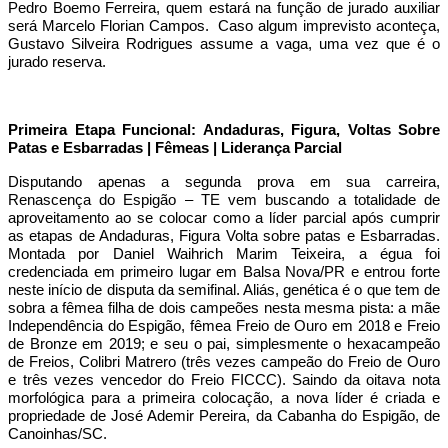
Pedro Boemo Ferreira, quem estará na função de jurado auxiliar
será Marcelo Florian Campos. Caso algum imprevisto aconteça,
Gustavo Silveira Rodrigues assume a vaga, uma vez que é o
jurado reserva.
Primeira Etapa Funcional: Andaduras, Figura, Voltas Sobre
Patas e Esbarradas | Fêmeas | Liderança Parcial
Disputando apenas a segunda prova em sua carreira,
Renascença do Espigão – TE vem buscando a totalidade de
aproveitamento ao se colocar como a líder parcial após cumprir
as etapas de Andaduras, Figura Volta sobre patas e Esbarradas.
Montada por Daniel Waihrich Marim Teixeira, a égua foi
credenciada em primeiro lugar em Balsa Nova/PR e entrou forte
neste início de disputa da semifinal. Aliás, genética é o que tem de
sobra a fêmea filha de dois campeões nesta mesma pista: a mãe
Independência do Espigão, fêmea Freio de Ouro em 2018 e Freio
de Bronze em 2019; e seu o pai, simplesmente o hexacampeão
de Freios, Colibri Matrero (três vezes campeão do Freio de Ouro
e três vezes vencedor do Freio FICCC). Saindo da oitava nota
morfológica para a primeira colocação, a nova líder é criada e
propriedade de José Ademir Pereira, da Cabanha do Espigão, de
Canoinhas/SC.