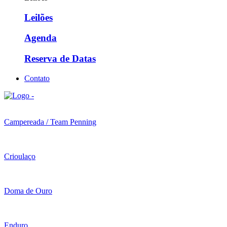
Leilões
Agenda
Reserva de Datas
Contato
Campereada / Team Penning
Crioulaço
Doma de Ouro
Enduro