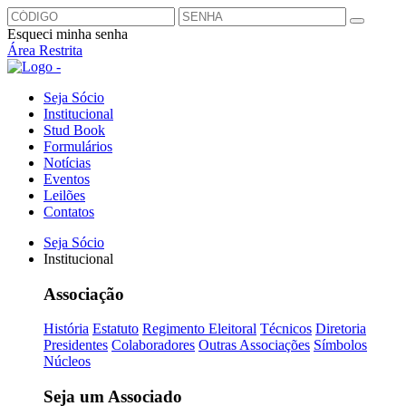
Esqueci minha senha
Área Restrita
Seja Sócio
Institucional
Stud Book
Formulários
Notícias
Eventos
Leilões
Contatos
Seja Sócio
Institucional
Associação
História
Estatuto
Regimento Eleitoral
Técnicos
Diretoria
Presidentes
Colaboradores
Outras Associações
Símbolos
Núcleos
Seja um Associado