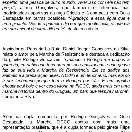
espelho, uma pessoa de outro mundo. Viver isso com ele não tem
preço
”, afirma Gonçalves, que também é referência nas
modalidades esportivas da raça Crioula e já competiu com Odilo
Destapada em outras ocasiões. “
Agradeço a essa égua que é
uma gigante. Desde o primeiro dia em que montei nela, vi que ela
era um animal de alma diferente
”, destaca o atleta.
Apoiador da Parceria La Ruta, Daniel Jaeger Gonçalves da Silva
relata o amor pela Marcha de Resistência e destaca a dedicação
do ginete Rodrigo Gonçalves. “
Quando o Rodrigo me propôs a
parceria, eu sabia que teria uma pessoa apaixonada e que quase
faz da sua vida a Marcha de Resistência. Ele se dedica aos
animais e à preparação deles. A Odilo é um fenômeno, mas ela só
é um fenômeno porque tem o Rodrigo por trás. É um orgulho
chegar aqui hoje e ver essa vitória na FICCC, ainda mais em uma
marcha histórica dentro do Uruguai, um país que respira marcha
”,
comemora Silva.
Além da dupla composta por Rodrigo Gonçalves e Odilo
Destapada, a Marcha FICCC contou com mais uma
representação brasileira, que é a dupla formada pelo ginete Filipe