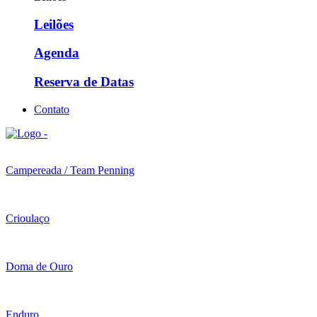
Leilões
Agenda
Reserva de Datas
Contato
Campereada / Team Penning
Crioulaço
Doma de Ouro
Enduro