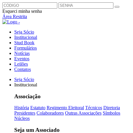
Esqueci minha senha
Área Restrita
Seja Sócio
Institucional
Stud Book
Formulários
Notícias
Eventos
Leilões
Contatos
Seja Sócio
Institucional
Associação
História
Estatuto
Regimento Eleitoral
Técnicos
Diretoria
Presidentes
Colaboradores
Outras Associações
Símbolos
Núcleos
Seja um Associado