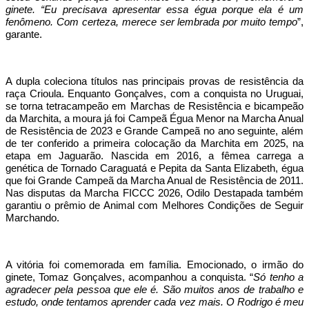
ginete. “Eu precisava apresentar essa égua porque ela é um
fenômeno. Com certeza, merece ser lembrada por muito tempo
”,
garante.
A dupla coleciona títulos nas principais provas de resistência da
raça Crioula. Enquanto Gonçalves, com a conquista no Uruguai,
se torna tetracampeão em Marchas de Resistência e bicampeão
da Marchita, a moura já foi Campeã Égua Menor na Marcha Anual
de Resistência de 2023 e Grande Campeã no ano seguinte, além
de ter conferido a primeira colocação da Marchita em 2025, na
etapa em Jaguarão. Nascida em 2016, a fêmea carrega a
genética de Tornado Caraguatá e Pepita da Santa Elizabeth, égua
que foi Grande Campeã da Marcha Anual de Resistência de 2011.
Nas disputas da Marcha FICCC 2026, Odilo Destapada também
garantiu o prêmio de Animal com Melhores Condições de Seguir
Marchando.
A vitória foi comemorada em família. Emocionado, o irmão do
ginete, Tomaz Gonçalves, acompanhou a conquista. “
Só tenho a
agradecer pela pessoa que ele é. São muitos anos de trabalho e
estudo, onde tentamos aprender cada vez mais. O Rodrigo é meu