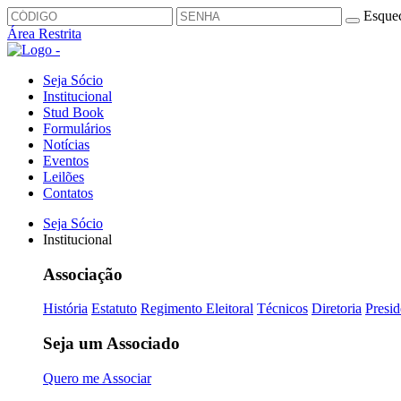
Esquec
Área Restrita
Seja Sócio
Institucional
Stud Book
Formulários
Notícias
Eventos
Leilões
Contatos
Seja Sócio
Institucional
Associação
História
Estatuto
Regimento Eleitoral
Técnicos
Diretoria
Presid
Seja um Associado
Quero me Associar