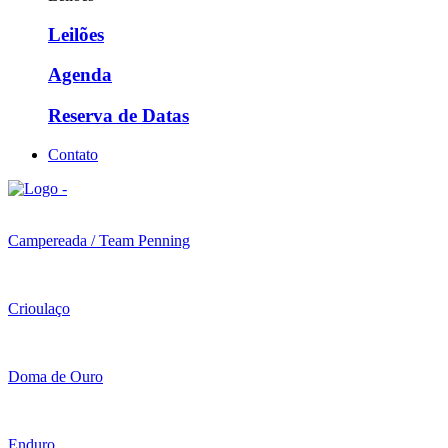
Leilões
Agenda
Reserva de Datas
Contato
Campereada / Team Penning
Crioulaço
Doma de Ouro
Enduro