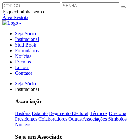
Esqueci minha senha
Área Restrita
Seja Sócio
Institucional
Stud Book
Formulários
Notícias
Eventos
Leilões
Contatos
Seja Sócio
Institucional
Associação
História
Estatuto
Regimento Eleitoral
Técnicos
Diretoria
Presidentes
Colaboradores
Outras Associações
Símbolos
Núcleos
Seja um Associado