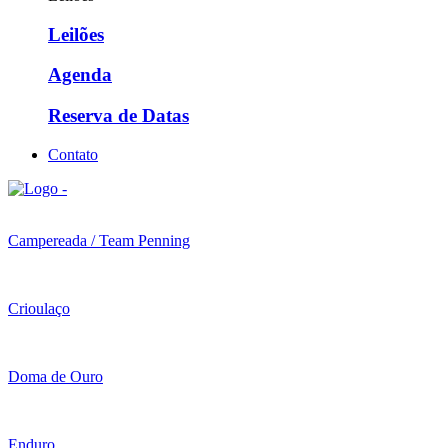
Leilões
Agenda
Reserva de Datas
Contato
Campereada / Team Penning
Crioulaço
Doma de Ouro
Enduro