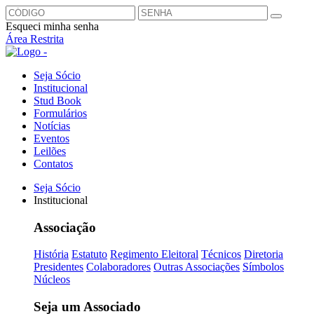
Esqueci minha senha
Área Restrita
Seja Sócio
Institucional
Stud Book
Formulários
Notícias
Eventos
Leilões
Contatos
Seja Sócio
Institucional
Associação
História
Estatuto
Regimento Eleitoral
Técnicos
Diretoria
Presidentes
Colaboradores
Outras Associações
Símbolos
Núcleos
Seja um Associado