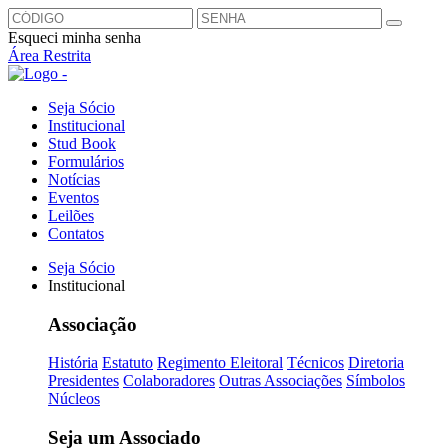
Esqueci minha senha
Área Restrita
Seja Sócio
Institucional
Stud Book
Formulários
Notícias
Eventos
Leilões
Contatos
Seja Sócio
Institucional
Associação
História
Estatuto
Regimento Eleitoral
Técnicos
Diretoria
Presidentes
Colaboradores
Outras Associações
Símbolos
Núcleos
Seja um Associado