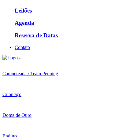
Leilões
Agenda
Reserva de Datas
Contato
Campereada / Team Penning
Crioulaço
Doma de Ouro
Enduro