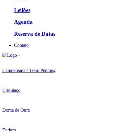
Leilões
Agenda
Reserva de Datas
Contato
Campereada / Team Penning
Crioulaço
Doma de Ouro
Enduro