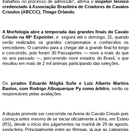
trabalhou no processo de admissão”
, afirma o
inspetor técnico
credenciado à Associação Brasileira de Criadores de Cavalos
Crioulos (ABCCC), Thiago Orlando
.
A Morfologia abre a temporada das grandes finais do Cavalo
Crioulo na 48ª Expointer
, e seguirá até o domingo, 31, quando
serão realizados os grandes campeonatos e conhecidos os
vencedores. O caminho para a chegar até a grande final foi longo
e concorrido, pois foram 30 Passaportes — nove a mais do que
no ano passado —, percorrendo nove estados do Brasil, o que
resultou em mais de 2 mil animais participando das seleções.
Os
jurados Eduardo Móglia Suñe e Luiz Alberto Martins
Bastos, com Rodrigo Albuquerque Py como árbitro
, serão os
responsáveis pelas avaliações.
A disputa promete ser concorrida na Arena do Cavalo Crioulo pois
começa antes mesmo de se iniciar oficialmente a feira, em Esteio
(RS), desde o início dos julgamentos na manhã de 29 de agosto,
sexta-feira. Principalmente entre as fêmeas, já que as categorias