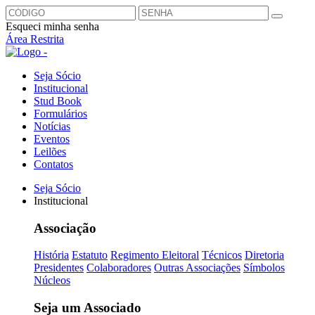
Esqueci minha senha
Área Restrita
Seja Sócio
Institucional
Stud Book
Formulários
Notícias
Eventos
Leilões
Contatos
Seja Sócio
Institucional
Associação
História
Estatuto
Regimento Eleitoral
Técnicos
Diretoria
Presidentes
Colaboradores
Outras Associações
Símbolos
Núcleos
Seja um Associado