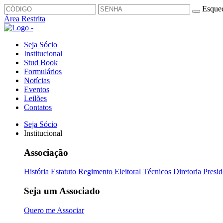
Esquec
Área Restrita
Seja Sócio
Institucional
Stud Book
Formulários
Notícias
Eventos
Leilões
Contatos
Seja Sócio
Institucional
Associação
História
Estatuto
Regimento Eleitoral
Técnicos
Diretoria
Presid
Seja um Associado
Quero me Associar