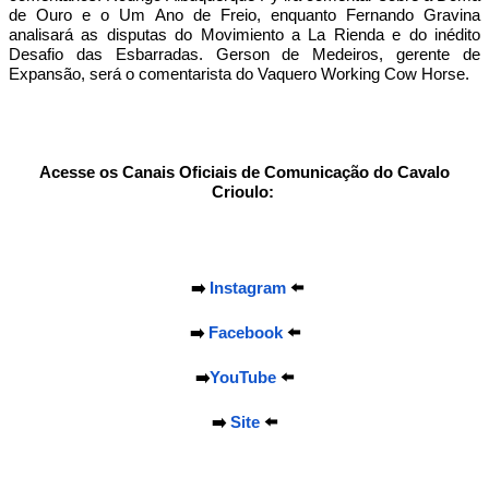
de Ouro e o Um Ano de Freio, enquanto Fernando Gravina
analisará as disputas do Movimiento a La Rienda e do inédito
Desafio das Esbarradas. Gerson de Medeiros, gerente de
Expansão, será o comentarista do Vaquero Working Cow Horse.
Acesse os Canais Oficiais de Comunicação do Cavalo
Crioulo:
➡️
Instagram
⬅️
➡️
Facebook
⬅️
➡️
YouTube
⬅️
➡️
Site
⬅️