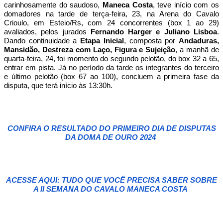
carinhosamente do saudoso,
Maneca Costa
, teve início com os
domadores na tarde de terça-feira, 23, na Arena do Cavalo
Crioulo, em Esteio/Rs, com 24 concorrentes (box 1 ao 29)
avaliados, pelos jurados
Fernando Harger e Juliano Lisboa
.
Dando continuidade a
Etapa Inicial
, composta por
Andaduras,
Mansidão, Destreza com Laço, Figura e Sujeição
, a manhã de
quarta-feira, 24, foi momento do segundo pelotão, do box 32 a 65,
entrar em pista. Já no período da tarde os integrantes do terceiro
e último pelotão (box 67 ao 100), concluem a primeira fase da
disputa, que terá início às 13:30h.
CONFIRA O RESULTADO DO PRIMEIRO DIA DE DISPUTAS
DA DOMA DE OURO 2024
ACESSE AQUI: TUDO QUE VOCÊ PRECISA SABER SOBRE
A II SEMANA DO CAVALO MANECA COSTA