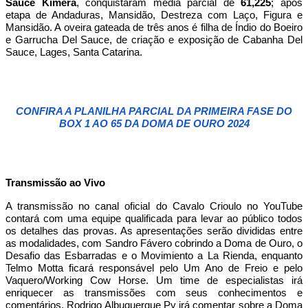
Sauce Kimera
, conquistaram média parcial de
61,225
; após
etapa de Andaduras, Mansidão, Destreza com Laço, Figura e
Mansidão. A oveira gateada de três anos é filha de Índio do Boeiro
e Garrucha Del Sauce, de criação e exposição de Cabanha Del
Sauce, Lages, Santa Catarina.
CONFIRA A PLANILHA PARCIAL DA PRIMEIRA FASE DO
BOX 1 AO 65 DA DOMA DE OURO 2024
Transmissão ao Vivo
A transmissão no canal oficial do Cavalo Crioulo no YouTube
contará com uma equipe qualificada para levar ao público todos
os detalhes das provas. As apresentações serão divididas entre
as modalidades, com Sandro Fávero cobrindo a Doma de Ouro, o
Desafio das Esbarradas e o Movimiento a La Rienda, enquanto
Telmo Motta ficará responsável pelo Um Ano de Freio e pelo
Vaquero/Working Cow Horse. Um time de especialistas irá
enriquecer as transmissões com seus conhecimentos e
comentários. Rodrigo Albuquerque Py irá comentar sobre a Doma