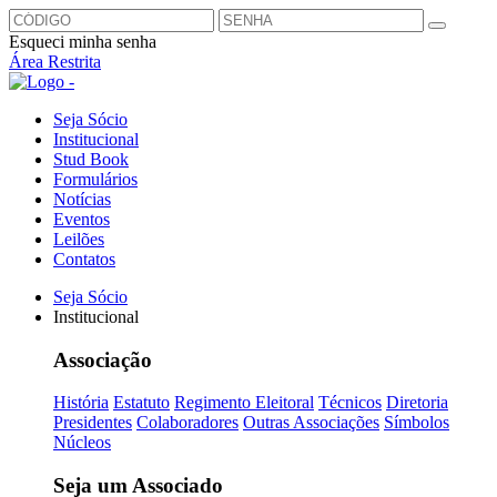
Esqueci minha senha
Área Restrita
Seja Sócio
Institucional
Stud Book
Formulários
Notícias
Eventos
Leilões
Contatos
Seja Sócio
Institucional
Associação
História
Estatuto
Regimento Eleitoral
Técnicos
Diretoria
Presidentes
Colaboradores
Outras Associações
Símbolos
Núcleos
Seja um Associado