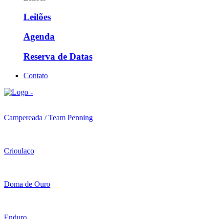
Leilões
Agenda
Reserva de Datas
Contato
Campereada / Team Penning
Crioulaço
Doma de Ouro
Enduro