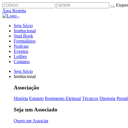
Esquec
Área Restrita
Seja Sócio
Institucional
Stud Book
Formulários
Notícias
Eventos
Leilões
Contatos
Seja Sócio
Institucional
Associação
História
Estatuto
Regimento Eleitoral
Técnicos
Diretoria
Presid
Seja um Associado
Quero me Associar