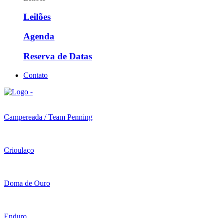
Leilões
Agenda
Reserva de Datas
Contato
Campereada / Team Penning
Crioulaço
Doma de Ouro
Enduro