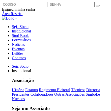
Esqueci minha senha
Área Restrita
Seja Sócio
Institucional
Stud Book
Formulários
Notícias
Eventos
Leilões
Contatos
Seja Sócio
Institucional
Associação
História
Estatuto
Regimento Eleitoral
Técnicos
Diretoria
Presidentes
Colaboradores
Outras Associações
Símbolos
Núcleos
Seja um Associado