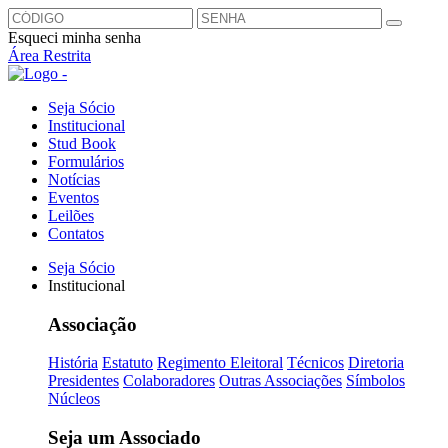
Esqueci minha senha
Área Restrita
Seja Sócio
Institucional
Stud Book
Formulários
Notícias
Eventos
Leilões
Contatos
Seja Sócio
Institucional
Associação
História
Estatuto
Regimento Eleitoral
Técnicos
Diretoria
Presidentes
Colaboradores
Outras Associações
Símbolos
Núcleos
Seja um Associado