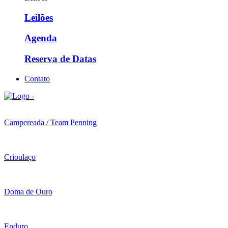
Leilões
Agenda
Reserva de Datas
Contato
Campereada / Team Penning
Crioulaço
Doma de Ouro
Enduro