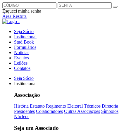
Esqueci minha senha
Área Restrita
Seja Sócio
Institucional
Stud Book
Formulários
Notícias
Eventos
Leilões
Contatos
Seja Sócio
Institucional
Associação
História
Estatuto
Regimento Eleitoral
Técnicos
Diretoria
Presidentes
Colaboradores
Outras Associações
Símbolos
Núcleos
Seja um Associado