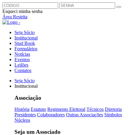
Esqueci minha senha
Área Restrita
Seja Sócio
Institucional
Stud Book
Formulários
Notícias
Eventos
Leilões
Contatos
Seja Sócio
Institucional
Associação
História
Estatuto
Regimento Eleitoral
Técnicos
Diretoria
Presidentes
Colaboradores
Outras Associações
Símbolos
Núcleos
Seja um Associado