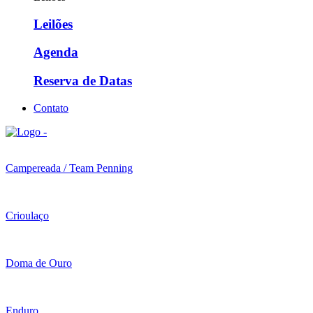
Leilões
Agenda
Reserva de Datas
Contato
Campereada / Team Penning
Crioulaço
Doma de Ouro
Enduro