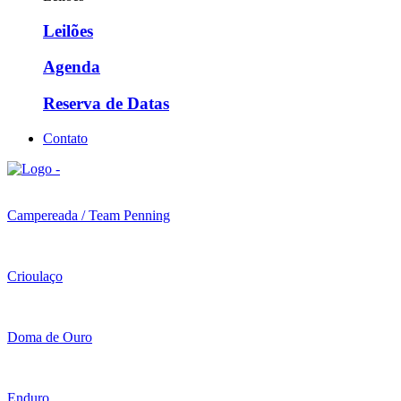
Leilões
Agenda
Reserva de Datas
Contato
Campereada / Team Penning
Crioulaço
Doma de Ouro
Enduro