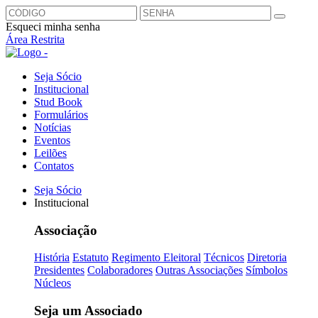
Esqueci minha senha
Área Restrita
Seja Sócio
Institucional
Stud Book
Formulários
Notícias
Eventos
Leilões
Contatos
Seja Sócio
Institucional
Associação
História
Estatuto
Regimento Eleitoral
Técnicos
Diretoria
Presidentes
Colaboradores
Outras Associações
Símbolos
Núcleos
Seja um Associado