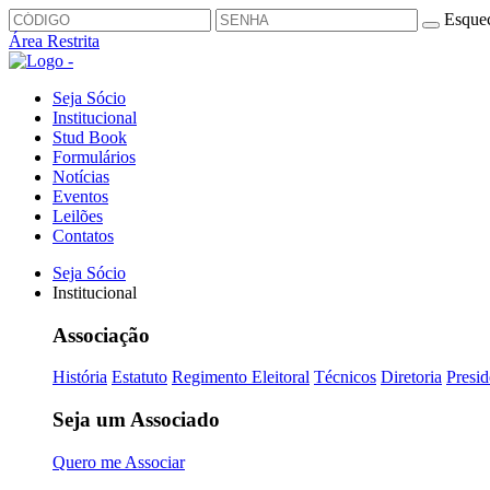
Esquec
Área Restrita
Seja Sócio
Institucional
Stud Book
Formulários
Notícias
Eventos
Leilões
Contatos
Seja Sócio
Institucional
Associação
História
Estatuto
Regimento Eleitoral
Técnicos
Diretoria
Presid
Seja um Associado
Quero me Associar