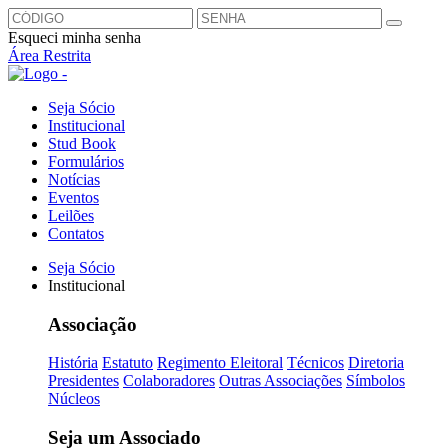
Esqueci minha senha
Área Restrita
Seja Sócio
Institucional
Stud Book
Formulários
Notícias
Eventos
Leilões
Contatos
Seja Sócio
Institucional
Associação
História
Estatuto
Regimento Eleitoral
Técnicos
Diretoria
Presidentes
Colaboradores
Outras Associações
Símbolos
Núcleos
Seja um Associado