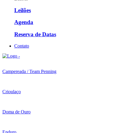
Leilões
Agenda
Reserva de Datas
Contato
Campereada / Team Penning
Crioulaço
Doma de Ouro
Enduro