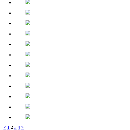
<
1
2
3
4
>