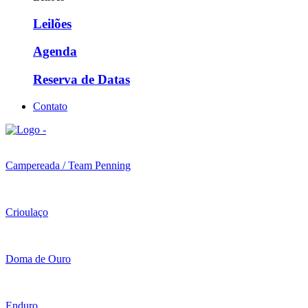
Leilões
Agenda
Reserva de Datas
Contato
Campereada / Team Penning
Crioulaço
Doma de Ouro
Enduro