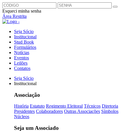
Esqueci minha senha
Área Restrita
Seja Sócio
Institucional
Stud Book
Formulários
Notícias
Eventos
Leilões
Contatos
Seja Sócio
Institucional
Associação
História
Estatuto
Regimento Eleitoral
Técnicos
Diretoria
Presidentes
Colaboradores
Outras Associações
Símbolos
Núcleos
Seja um Associado