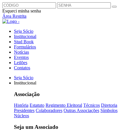
Esqueci minha senha
Área Restrita
Seja Sócio
Institucional
Stud Book
Formulários
Notícias
Eventos
Leilões
Contatos
Seja Sócio
Institucional
Associação
História
Estatuto
Regimento Eleitoral
Técnicos
Diretoria
Presidentes
Colaboradores
Outras Associações
Símbolos
Núcleos
Seja um Associado