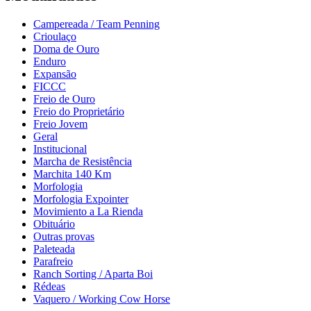
Campereada / Team Penning
Crioulaço
Doma de Ouro
Enduro
Expansão
FICCC
Freio de Ouro
Freio do Proprietário
Freio Jovem
Geral
Institucional
Marcha de Resistência
Marchita 140 Km
Morfologia
Morfologia Expointer
Movimiento a La Rienda
Obituário
Outras provas
Paleteada
Parafreio
Ranch Sorting / Aparta Boi
Rédeas
Vaquero / Working Cow Horse