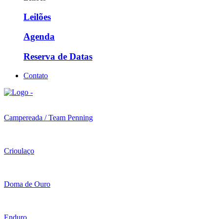
Leilões
Agenda
Reserva de Datas
Contato
Campereada / Team Penning
Crioulaço
Doma de Ouro
Enduro