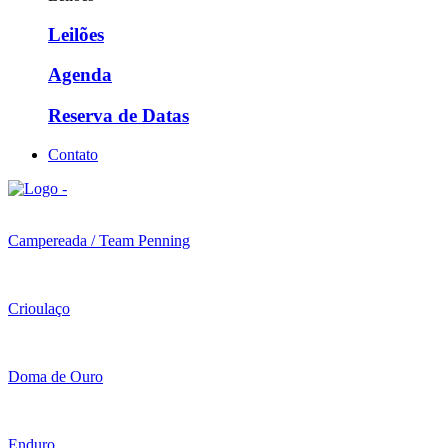
Leilões
Agenda
Reserva de Datas
Contato
Campereada / Team Penning
Crioulaço
Doma de Ouro
Enduro