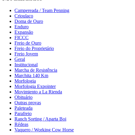
Campereada / Team Penning
Crioulaço
Doma de Ouro
Enduro
Expansão
FICCC
Freio de Ouro
Freio do Proprietário
Freio Jovem
Geral
Institucional
Marcha de Resistência
Marchita 140 Km
Morfologia
Morfologia Expointer
Movimiento a La Rienda
Obituário
Outras provas
Paleteada
Parafreio
Ranch Sorting / Aparta Boi
Rédeas
Vaquero / Working Cow Horse