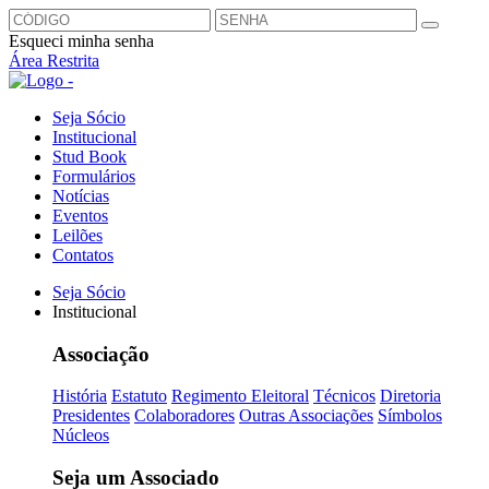
Esqueci minha senha
Área Restrita
Seja Sócio
Institucional
Stud Book
Formulários
Notícias
Eventos
Leilões
Contatos
Seja Sócio
Institucional
Associação
História
Estatuto
Regimento Eleitoral
Técnicos
Diretoria
Presidentes
Colaboradores
Outras Associações
Símbolos
Núcleos
Seja um Associado