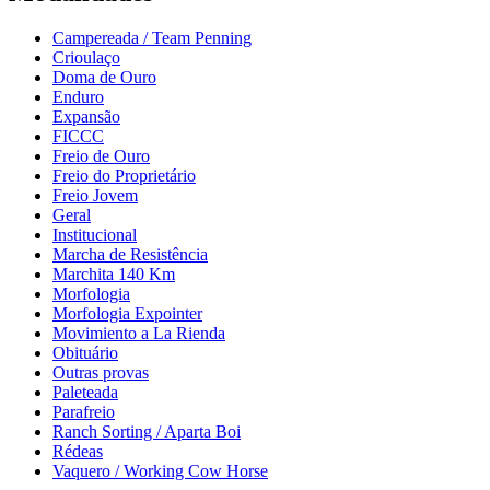
Campereada / Team Penning
Crioulaço
Doma de Ouro
Enduro
Expansão
FICCC
Freio de Ouro
Freio do Proprietário
Freio Jovem
Geral
Institucional
Marcha de Resistência
Marchita 140 Km
Morfologia
Morfologia Expointer
Movimiento a La Rienda
Obituário
Outras provas
Paleteada
Parafreio
Ranch Sorting / Aparta Boi
Rédeas
Vaquero / Working Cow Horse