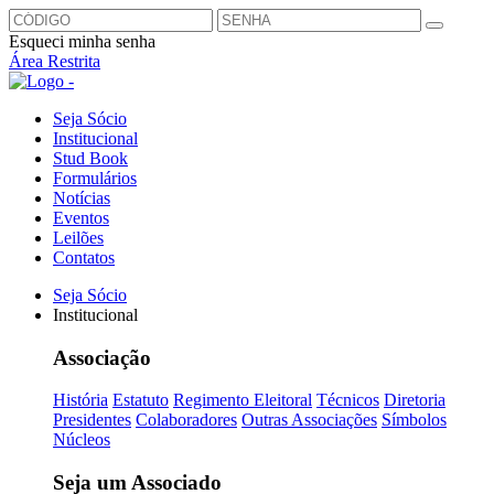
Esqueci minha senha
Área Restrita
Seja Sócio
Institucional
Stud Book
Formulários
Notícias
Eventos
Leilões
Contatos
Seja Sócio
Institucional
Associação
História
Estatuto
Regimento Eleitoral
Técnicos
Diretoria
Presidentes
Colaboradores
Outras Associações
Símbolos
Núcleos
Seja um Associado