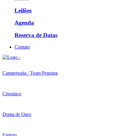
Leilões
Agenda
Reserva de Datas
Contato
Campereada / Team Penning
Crioulaço
Doma de Ouro
Enduro