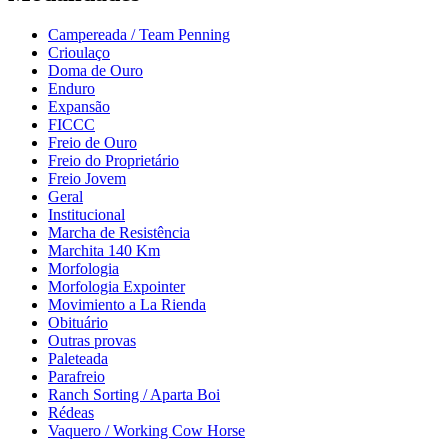
Campereada / Team Penning
Crioulaço
Doma de Ouro
Enduro
Expansão
FICCC
Freio de Ouro
Freio do Proprietário
Freio Jovem
Geral
Institucional
Marcha de Resistência
Marchita 140 Km
Morfologia
Morfologia Expointer
Movimiento a La Rienda
Obituário
Outras provas
Paleteada
Parafreio
Ranch Sorting / Aparta Boi
Rédeas
Vaquero / Working Cow Horse