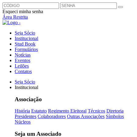
Esqueci minha senha
Área Restrita
Seja Sócio
Institucional
Stud Book
Formulários
Notícias
Eventos
Leilões
Contatos
Seja Sócio
Institucional
Associação
História
Estatuto
Regimento Eleitoral
Técnicos
Diretoria
Presidentes
Colaboradores
Outras Associações
Símbolos
Núcleos
Seja um Associado