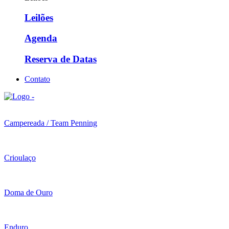
Leilões
Agenda
Reserva de Datas
Contato
Campereada / Team Penning
Crioulaço
Doma de Ouro
Enduro