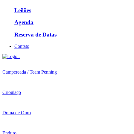
Leilões
Agenda
Reserva de Datas
Contato
Campereada / Team Penning
Crioulaço
Doma de Ouro
Enduro