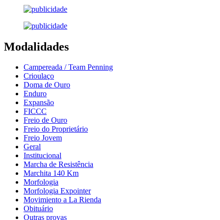
Modalidades
Campereada / Team Penning
Crioulaço
Doma de Ouro
Enduro
Expansão
FICCC
Freio de Ouro
Freio do Proprietário
Freio Jovem
Geral
Institucional
Marcha de Resistência
Marchita 140 Km
Morfologia
Morfologia Expointer
Movimiento a La Rienda
Obituário
Outras provas