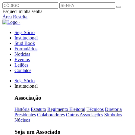
Esqueci minha senha
Área Restrita
Seja Sócio
Institucional
Stud Book
Formulários
Notícias
Eventos
Leilões
Contatos
Seja Sócio
Institucional
Associação
História
Estatuto
Regimento Eleitoral
Técnicos
Diretoria
Presidentes
Colaboradores
Outras Associações
Símbolos
Núcleos
Seja um Associado