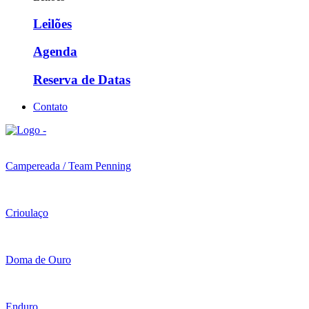
Leilões
Agenda
Reserva de Datas
Contato
Campereada / Team Penning
Crioulaço
Doma de Ouro
Enduro