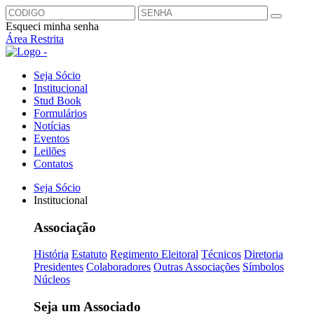
Esqueci minha senha
Área Restrita
Seja Sócio
Institucional
Stud Book
Formulários
Notícias
Eventos
Leilões
Contatos
Seja Sócio
Institucional
Associação
História
Estatuto
Regimento Eleitoral
Técnicos
Diretoria
Presidentes
Colaboradores
Outras Associações
Símbolos
Núcleos
Seja um Associado