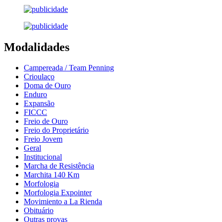
Modalidades
Campereada / Team Penning
Crioulaço
Doma de Ouro
Enduro
Expansão
FICCC
Freio de Ouro
Freio do Proprietário
Freio Jovem
Geral
Institucional
Marcha de Resistência
Marchita 140 Km
Morfologia
Morfologia Expointer
Movimiento a La Rienda
Obituário
Outras provas