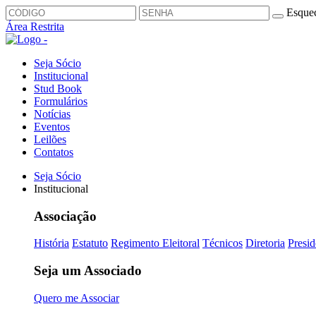
Esquec
Área Restrita
Seja Sócio
Institucional
Stud Book
Formulários
Notícias
Eventos
Leilões
Contatos
Seja Sócio
Institucional
Associação
História
Estatuto
Regimento Eleitoral
Técnicos
Diretoria
Presid
Seja um Associado
Quero me Associar