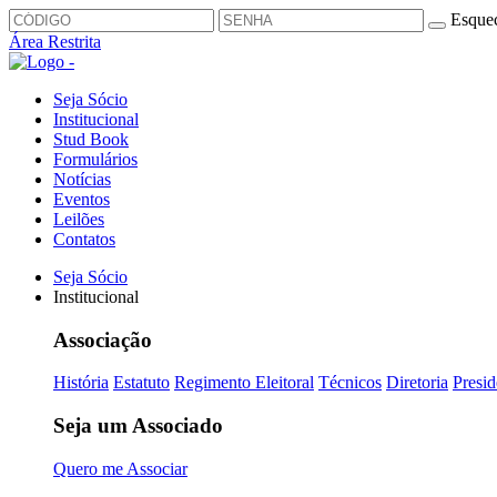
Esquec
Área Restrita
Seja Sócio
Institucional
Stud Book
Formulários
Notícias
Eventos
Leilões
Contatos
Seja Sócio
Institucional
Associação
História
Estatuto
Regimento Eleitoral
Técnicos
Diretoria
Presid
Seja um Associado
Quero me Associar