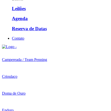
Leilões
Agenda
Reserva de Datas
Contato
Campereada / Team Penning
Crioulaço
Doma de Ouro
Enduro