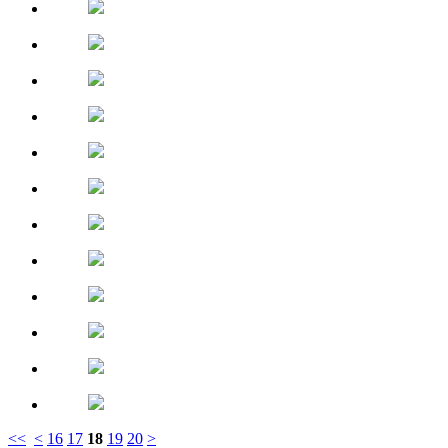
<<
<
16
17
18
19
20
>