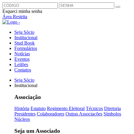
Esqueci minha senha
Área Restrita
Seja Sócio
Institucional
Stud Book
Formulários
Notícias
Eventos
Leilões
Contatos
Seja Sócio
Institucional
Associação
História
Estatuto
Regimento Eleitoral
Técnicos
Diretoria
Presidentes
Colaboradores
Outras Associações
Símbolos
Núcleos
Seja um Associado