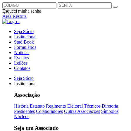
Esqueci minha senha
Área Restrita
Seja Sócio
Institucional
Stud Book
Formulários
Notícias
Eventos
Leilões
Contatos
Seja Sócio
Institucional
Associação
História
Estatuto
Regimento Eleitoral
Técnicos
Diretoria
Presidentes
Colaboradores
Outras Associações
Símbolos
Núcleos
Seja um Associado