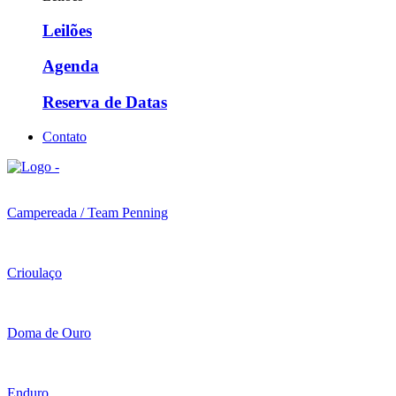
Leilões
Agenda
Reserva de Datas
Contato
Campereada / Team Penning
Crioulaço
Doma de Ouro
Enduro