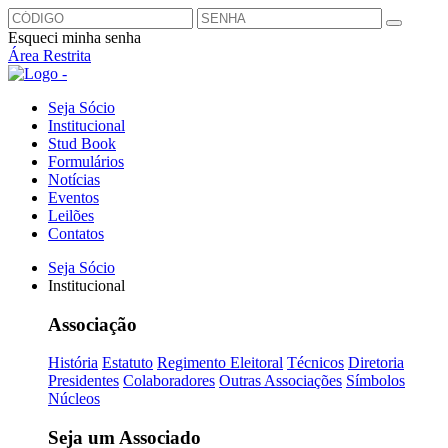
Esqueci minha senha
Área Restrita
Seja Sócio
Institucional
Stud Book
Formulários
Notícias
Eventos
Leilões
Contatos
Seja Sócio
Institucional
Associação
História
Estatuto
Regimento Eleitoral
Técnicos
Diretoria
Presidentes
Colaboradores
Outras Associações
Símbolos
Núcleos
Seja um Associado