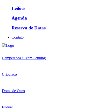
Leilões
Agenda
Reserva de Datas
Contato
Campereada / Team Penning
Crioulaço
Doma de Ouro
Enduro