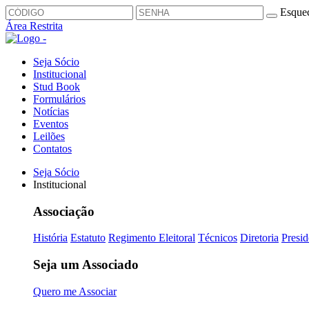
Esquec
Área Restrita
Seja Sócio
Institucional
Stud Book
Formulários
Notícias
Eventos
Leilões
Contatos
Seja Sócio
Institucional
Associação
História
Estatuto
Regimento Eleitoral
Técnicos
Diretoria
Presid
Seja um Associado
Quero me Associar