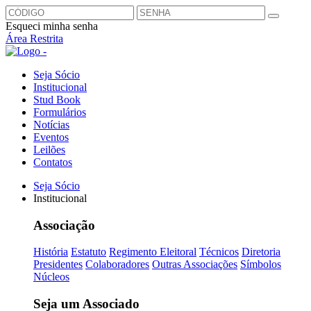
Esqueci minha senha
Área Restrita
Seja Sócio
Institucional
Stud Book
Formulários
Notícias
Eventos
Leilões
Contatos
Seja Sócio
Institucional
Associação
História
Estatuto
Regimento Eleitoral
Técnicos
Diretoria
Presidentes
Colaboradores
Outras Associações
Símbolos
Núcleos
Seja um Associado