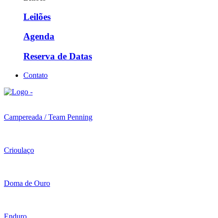
Leilões
Agenda
Reserva de Datas
Contato
Campereada / Team Penning
Crioulaço
Doma de Ouro
Enduro