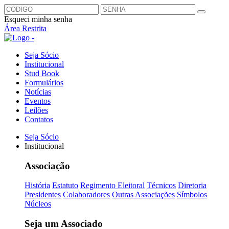
Esqueci minha senha
Área Restrita
Seja Sócio
Institucional
Stud Book
Formulários
Notícias
Eventos
Leilões
Contatos
Seja Sócio
Institucional
Associação
História
Estatuto
Regimento Eleitoral
Técnicos
Diretoria
Presidentes
Colaboradores
Outras Associações
Símbolos
Núcleos
Seja um Associado