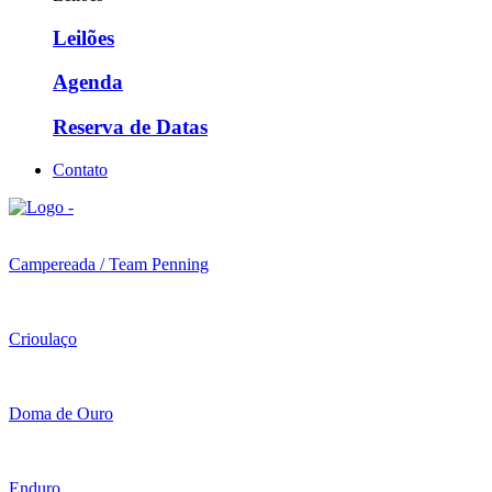
Leilões
Agenda
Reserva de Datas
Contato
Campereada / Team Penning
Crioulaço
Doma de Ouro
Enduro