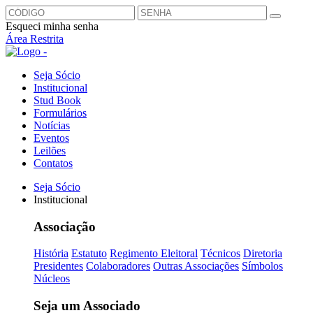
Esqueci minha senha
Área Restrita
Seja Sócio
Institucional
Stud Book
Formulários
Notícias
Eventos
Leilões
Contatos
Seja Sócio
Institucional
Associação
História
Estatuto
Regimento Eleitoral
Técnicos
Diretoria
Presidentes
Colaboradores
Outras Associações
Símbolos
Núcleos
Seja um Associado