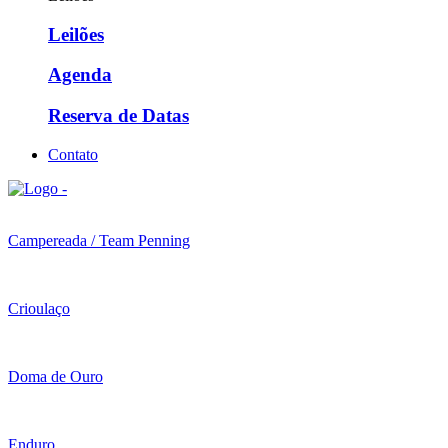
Leilões
Agenda
Reserva de Datas
Contato
Campereada / Team Penning
Crioulaço
Doma de Ouro
Enduro