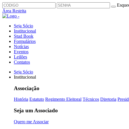
Esquec
Área Restrita
Seja Sócio
Institucional
Stud Book
Formulários
Notícias
Eventos
Leilões
Contatos
Seja Sócio
Institucional
Associação
História
Estatuto
Regimento Eleitoral
Técnicos
Diretoria
Presid
Seja um Associado
Quero me Associar