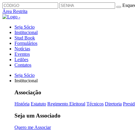
Esquec
Área Restrita
Seja Sócio
Institucional
Stud Book
Formulários
Notícias
Eventos
Leilões
Contatos
Seja Sócio
Institucional
Associação
História
Estatuto
Regimento Eleitoral
Técnicos
Diretoria
Presid
Seja um Associado
Quero me Associar