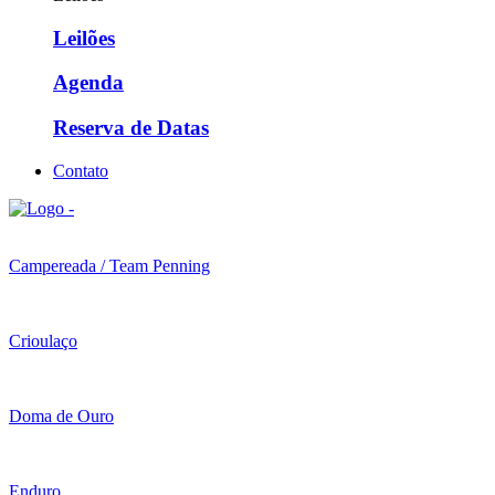
Leilões
Agenda
Reserva de Datas
Contato
Campereada / Team Penning
Crioulaço
Doma de Ouro
Enduro