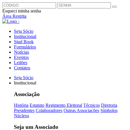
Esqueci minha senha
Área Restrita
Seja Sócio
Institucional
Stud Book
Formulários
Notícias
Eventos
Leilões
Contatos
Seja Sócio
Institucional
Associação
História
Estatuto
Regimento Eleitoral
Técnicos
Diretoria
Presidentes
Colaboradores
Outras Associações
Símbolos
Núcleos
Seja um Associado