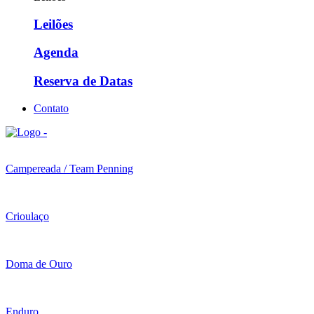
Leilões
Agenda
Reserva de Datas
Contato
Campereada / Team Penning
Crioulaço
Doma de Ouro
Enduro