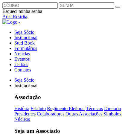
Esqueci minha senha
Área Restrita
Seja Sócio
Institucional
Stud Book
Formulários
Notícias
Eventos
Leilões
Contatos
Seja Sócio
Institucional
Associação
História
Estatuto
Regimento Eleitoral
Técnicos
Diretoria
Presidentes
Colaboradores
Outras Associações
Símbolos
Núcleos
Seja um Associado