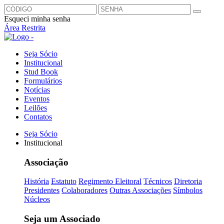
Esqueci minha senha
Área Restrita
Seja Sócio
Institucional
Stud Book
Formulários
Notícias
Eventos
Leilões
Contatos
Seja Sócio
Institucional
Associação
História
Estatuto
Regimento Eleitoral
Técnicos
Diretoria
Presidentes
Colaboradores
Outras Associações
Símbolos
Núcleos
Seja um Associado