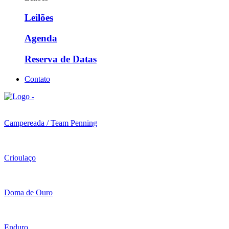
Leilões
Agenda
Reserva de Datas
Contato
Campereada / Team Penning
Crioulaço
Doma de Ouro
Enduro