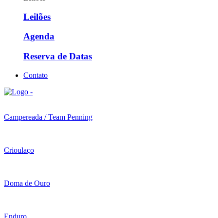
Leilões
Agenda
Reserva de Datas
Contato
Campereada / Team Penning
Crioulaço
Doma de Ouro
Enduro