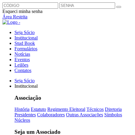
Esqueci minha senha
Área Restrita
Seja Sócio
Institucional
Stud Book
Formulários
Notícias
Eventos
Leilões
Contatos
Seja Sócio
Institucional
Associação
História
Estatuto
Regimento Eleitoral
Técnicos
Diretoria
Presidentes
Colaboradores
Outras Associações
Símbolos
Núcleos
Seja um Associado