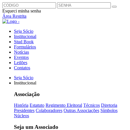
Esqueci minha senha
Área Restrita
Seja Sócio
Institucional
Stud Book
Formulários
Notícias
Eventos
Leilões
Contatos
Seja Sócio
Institucional
Associação
História
Estatuto
Regimento Eleitoral
Técnicos
Diretoria
Presidentes
Colaboradores
Outras Associações
Símbolos
Núcleos
Seja um Associado