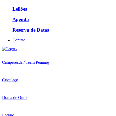
Leilões
Agenda
Reserva de Datas
Contato
Campereada / Team Penning
Crioulaço
Doma de Ouro
Enduro