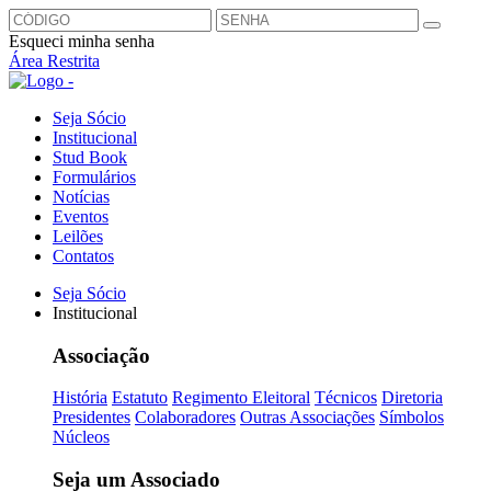
Esqueci minha senha
Área Restrita
Seja Sócio
Institucional
Stud Book
Formulários
Notícias
Eventos
Leilões
Contatos
Seja Sócio
Institucional
Associação
História
Estatuto
Regimento Eleitoral
Técnicos
Diretoria
Presidentes
Colaboradores
Outras Associações
Símbolos
Núcleos
Seja um Associado