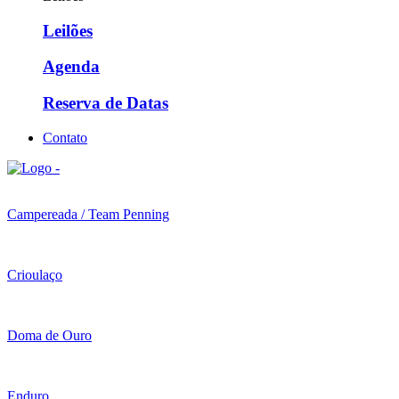
Leilões
Agenda
Reserva de Datas
Contato
Campereada / Team Penning
Crioulaço
Doma de Ouro
Enduro