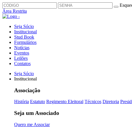
Esquec
Área Restrita
Seja Sócio
Institucional
Stud Book
Formulários
Notícias
Eventos
Leilões
Contatos
Seja Sócio
Institucional
Associação
História
Estatuto
Regimento Eleitoral
Técnicos
Diretoria
Presid
Seja um Associado
Quero me Associar