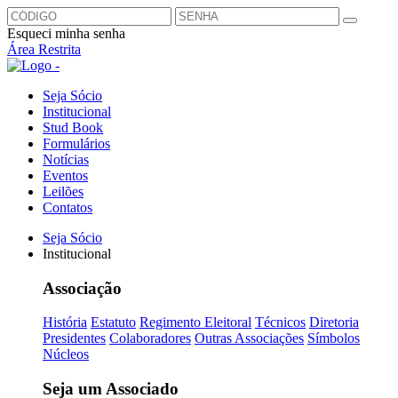
Esqueci minha senha
Área Restrita
Seja Sócio
Institucional
Stud Book
Formulários
Notícias
Eventos
Leilões
Contatos
Seja Sócio
Institucional
Associação
História
Estatuto
Regimento Eleitoral
Técnicos
Diretoria
Presidentes
Colaboradores
Outras Associações
Símbolos
Núcleos
Seja um Associado