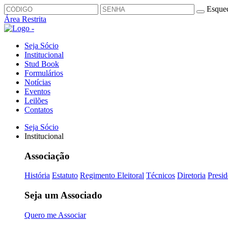
Esquec
Área Restrita
Seja Sócio
Institucional
Stud Book
Formulários
Notícias
Eventos
Leilões
Contatos
Seja Sócio
Institucional
Associação
História
Estatuto
Regimento Eleitoral
Técnicos
Diretoria
Presid
Seja um Associado
Quero me Associar