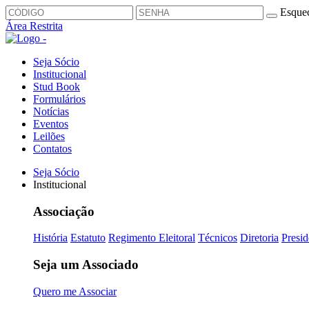
Esquec
Área Restrita
Seja Sócio
Institucional
Stud Book
Formulários
Notícias
Eventos
Leilões
Contatos
Seja Sócio
Institucional
Associação
História
Estatuto
Regimento Eleitoral
Técnicos
Diretoria
Presid
Seja um Associado
Quero me Associar