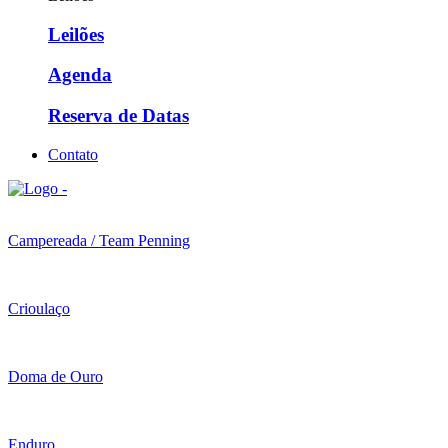
Leilões
Agenda
Reserva de Datas
Contato
Campereada / Team Penning
Crioulaço
Doma de Ouro
Enduro