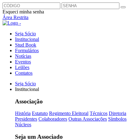
Esqueci minha senha
Área Restrita
Seja Sócio
Institucional
Stud Book
Formulários
Notícias
Eventos
Leilões
Contatos
Seja Sócio
Institucional
Associação
História
Estatuto
Regimento Eleitoral
Técnicos
Diretoria
Presidentes
Colaboradores
Outras Associações
Símbolos
Núcleos
Seja um Associado