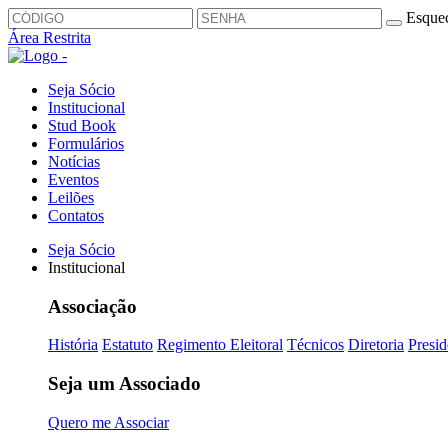
Esquec
Área Restrita
Seja Sócio
Institucional
Stud Book
Formulários
Notícias
Eventos
Leilões
Contatos
Seja Sócio
Institucional
Associação
História
Estatuto
Regimento Eleitoral
Técnicos
Diretoria
Presid
Seja um Associado
Quero me Associar