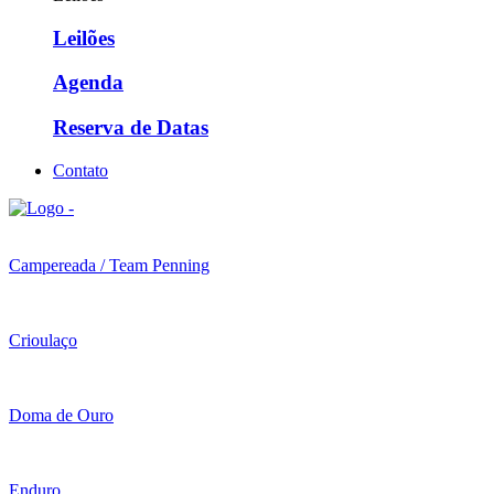
Leilões
Agenda
Reserva de Datas
Contato
Campereada / Team Penning
Crioulaço
Doma de Ouro
Enduro