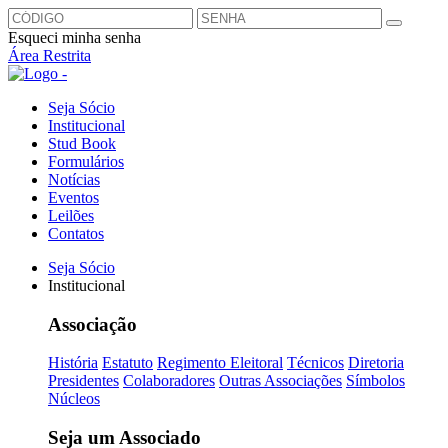
Esqueci minha senha
Área Restrita
Seja Sócio
Institucional
Stud Book
Formulários
Notícias
Eventos
Leilões
Contatos
Seja Sócio
Institucional
Associação
História
Estatuto
Regimento Eleitoral
Técnicos
Diretoria
Presidentes
Colaboradores
Outras Associações
Símbolos
Núcleos
Seja um Associado